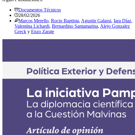
Documentos Técnicos
28/02/2026
Marcos Merello
,
Rocio Baptista
,
Agustin Galassi
,
Iara Díaz
,
Valentina Lichardi
,
Bernardino Santamarina
,
Alejo Gonzalez
Greck
y
Enzo Zarate