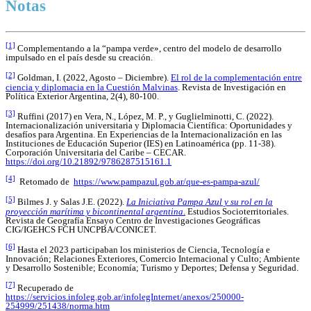
Notas
[1]
Complementando a la “pampa verde», centro del modelo de desarrollo
impulsado en el país desde su creación.
[2]
Goldman, I. (2022, Agosto – Diciembre).
El rol de la complementación entre
ciencia y diplomacia en la Cuestión Malvinas
. Revista de Investigación en
Política Exterior Argentina, 2(4), 80-100.
[3]
Ruffini (2017) en Vera, N., López, M. P., y Guglielminotti, C. (2022).
Internacionalización universitaria y Diplomacia Científica: Oportunidades y
desafíos para Argentina. En Experiencias de la Internacionalización en las
Instituciones de Educación Superior (IES) en Latinoamérica (pp. 11-38).
Corporación Universitaria del Caribe – CECAR.
https://doi.org/10.21892/9786287515161.1
[4]
Retomado de
https://www.pampazul.gob.ar/que-es-pampa-azul/
[5]
Bilmes J. y Salas J.E. (2022).
La Iniciativa Pampa Azul y su rol en la
proyección marítima y bicontinental argentina
.
Estudios Socioterritoriales.
Revista de Geografía Ensayo Centro de Investigaciones Geográficas
CIG/IGEHCS FCH UNCPBA/CONICET.
[6]
Hasta el 2023 participaban los ministerios de Ciencia, Tecnología e
Innovación; Relaciones Exteriores, Comercio Internacional y Culto; Ambiente
y Desarrollo Sostenible; Economía; Turismo y Deportes; Defensa y Seguridad.
[7]
Recuperado de
https://servicios.infoleg.gob.ar/infolegInternet/anexos/250000-
254999/251438/norma.htm