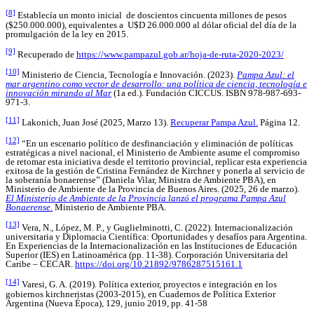
[8]
Establecía un monto inicial de doscientos cincuenta millones de pesos
($250.000.000), equivalentes a U$D 26.000.000 al dólar oficial del día de la
promulgación de la ley en 2015.
[9]
Recuperado de
https://www.pampazul.gob.ar/hoja-de-ruta-2020-2023/
[10]
Ministerio de Ciencia, Tecnología e Innovación. (2023).
Pampa Azul: el
mar argentino como vector de desarrollo: una política de ciencia, tecnología e
innovación mirando al Mar
(1a ed.). Fundación CICCUS. ISBN 978-987-693-
971-3.
[11]
Lakonich, Juan José (2025, Marzo 13).
Recuperar Pampa Azul.
Página 12.
[12]
“En un escenario político de desfinanciación y eliminación de políticas
estratégicas a nivel nacional, el Ministerio de Ambiente asume el compromiso
de retomar esta iniciativa desde el territorio provincial, replicar esta experiencia
exitosa de la gestión de Cristina Fernández de Kirchner y ponerla al servicio de
la soberanía bonaerense” (Daniela Vilar, Ministra de Ambiente PBA), en
Ministerio de Ambiente de la Provincia de Buenos Aires. (2025, 26 de marzo).
El Ministerio de Ambiente de la Provincia lanzó el programa Pampa Azul
Bonaerense
.
Ministerio de Ambiente PBA.
[13]
Vera, N., López, M. P., y Guglielminotti, C. (2022). Internacionalización
universitaria y Diplomacia Científica: Oportunidades y desafíos para Argentina.
En Experiencias de la Internacionalización en las Instituciones de Educación
Superior (IES) en Latinoamérica (pp. 11-38). Corporación Universitaria del
Caribe – CECAR.
https://doi.org/10.21892/9786287515161.1
[14]
Varesi, G. A. (2019). Política exterior, proyectos e integración en los
gobiernos kirchneristas (2003-2015), en Cuadernos de Política Exterior
Argentina (Nueva Época), 129, junio 2019, pp. 41-58