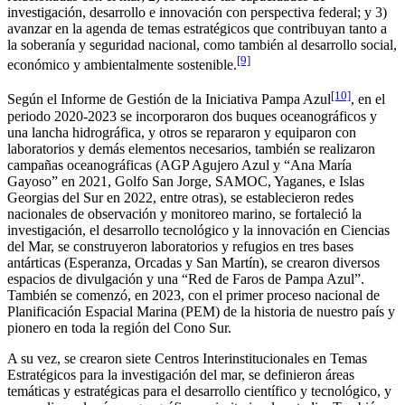
investigación, desarrollo e innovación con perspectiva federal; y 3)
avanzar en la agenda de temas estratégicos que contribuyan tanto a
la soberanía y seguridad nacional, como también al desarrollo social,
[9]
económico y ambientalmente sostenible.
[10]
Según el Informe de Gestión de la Iniciativa Pampa Azul
, en el
periodo 2020-2023 se incorporaron dos buques oceanográficos y
una lancha hidrográfica, y otros se repararon y equiparon con
laboratorios y demás elementos necesarios, también se realizaron
campañas oceanográficas (AGP Agujero Azul y “Ana María
Gayoso” en 2021, Golfo San Jorge, SAMOC, Yaganes, e Islas
Georgias del Sur en 2022, entre otras), se establecieron redes
nacionales de observación y monitoreo marino, se fortaleció la
investigación, el desarrollo tecnológico y la innovación en Ciencias
del Mar, se construyeron laboratorios y refugios en tres bases
antárticas (Esperanza, Orcadas y San Martín), se crearon diversos
espacios de divulgación y una “Red de Faros de Pampa Azul”.
También se comenzó, en 2023, con el primer proceso nacional de
Planificación Espacial Marina (PEM) de la historia de nuestro país y
pionero en toda la región del Cono Sur.
A su vez, se crearon siete Centros Interinstitucionales en Temas
Estratégicos para la investigación del mar, se definieron áreas
temáticas y estratégicas para el desarrollo científico y tecnológico, y