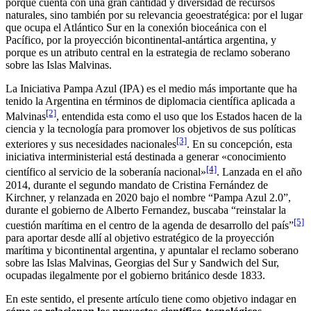
porque cuenta con una gran cantidad y diversidad de recursos
naturales, sino también por su relevancia geoestratégica: por el lugar
que ocupa el Atlántico Sur en la conexión bioceánica con el
Pacífico, por la proyección bicontinental-antártica argentina, y
porque es un atributo central en la estrategia de reclamo soberano
sobre las Islas Malvinas.
La Iniciativa Pampa Azul (IPA) es el medio más importante que ha
tenido la Argentina en términos de diplomacia científica aplicada a
[2]
Malvinas
, entendida esta como el uso que los Estados hacen de la
ciencia y la tecnología para promover los objetivos de sus políticas
[3]
exteriores y sus necesidades nacionales
. En su concepción, esta
iniciativa interministerial está destinada a generar «conocimiento
[4]
científico al servicio de la soberanía nacional»
. Lanzada en el año
2014, durante el segundo mandato de Cristina Fernández de
Kirchner, y relanzada en 2020 bajo el nombre “Pampa Azul 2.0”,
durante el gobierno de Alberto Fernandez, buscaba “reinstalar la
[5]
cuestión marítima en el centro de la agenda de desarrollo del país”
para aportar desde allí al objetivo estratégico de la proyección
marítima y bicontinental argentina, y apuntalar el reclamo soberano
sobre las Islas Malvinas, Georgias del Sur y Sandwich del Sur,
ocupadas ilegalmente por el gobierno británico desde 1833.
En este sentido, el presente artículo tiene como objetivo indagar en