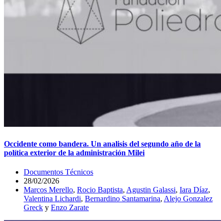
Occidente como bandera. Un analisis del segundo año de la
política exterior de la administración Milei
Documentos Técnicos
28/02/2026
Marcos Merello
,
Rocio Baptista
,
Agustin Galassi
,
Iara Díaz
,
Valentina Lichardi
,
Bernardino Santamarina
,
Alejo Gonzalez
Greck
y
Enzo Zarate