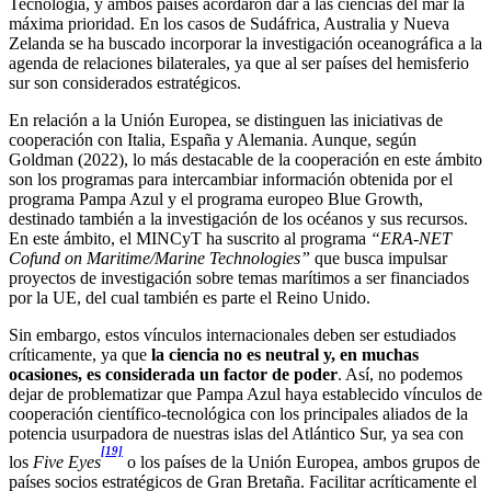
Tecnología, y ambos países acordaron dar a las ciencias del mar la
máxima prioridad. En los casos de Sudáfrica, Australia y Nueva
Zelanda se ha buscado incorporar la investigación oceanográfica a la
agenda de relaciones bilaterales, ya que al ser países del hemisferio
sur son considerados estratégicos.
En relación a la Unión Europea, se distinguen las iniciativas de
cooperación con Italia, España y Alemania. Aunque, según
Goldman (2022), lo más destacable de la cooperación en este ámbito
son los programas para intercambiar información obtenida por el
programa Pampa Azul y el programa europeo Blue Growth,
destinado también a la investigación de los océanos y sus recursos.
En este ámbito, el MINCyT ha suscrito al programa
“ERA-NET
Cofund on Maritime/Marine Technologies”
que busca impulsar
proyectos de investigación sobre temas marítimos a ser financiados
por la UE, del cual también es parte el Reino Unido.
Sin embargo, estos vínculos internacionales deben ser estudiados
críticamente, ya que
la ciencia no es neutral y, en muchas
ocasiones, es considerada un factor de poder
. Así, no podemos
dejar de problematizar que Pampa Azul haya establecido vínculos de
cooperación científico-tecnológica con los principales aliados de la
potencia usurpadora de nuestras islas del Atlántico Sur, ya sea con
[19]
los
Five Eyes
o los países de la Unión Europea, ambos grupos de
países socios estratégicos de Gran Bretaña. Facilitar acríticamente el