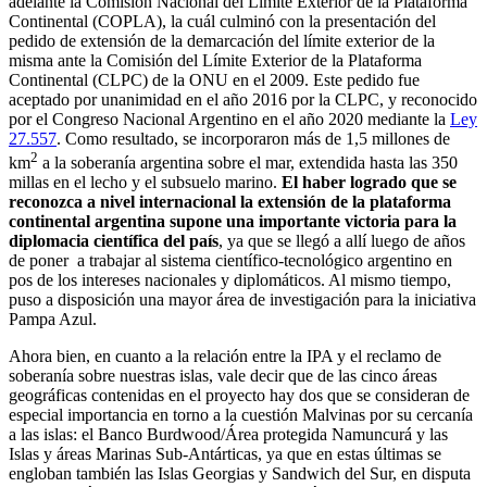
adelante la Comisión Nacional del Límite Exterior de la Plataforma
Continental (COPLA), la cuál culminó con la presentación del
pedido de extensión de la demarcación del límite exterior de la
misma ante la Comisión del Límite Exterior de la Plataforma
Continental (CLPC) de la ONU en el 2009. Este pedido fue
aceptado por unanimidad en el año 2016 por la CLPC, y reconocido
por el Congreso Nacional Argentino en el año 2020 mediante la
Ley
27.557
. Como resultado, se incorporaron más de 1,5 millones de
2
km
a la soberanía argentina sobre el mar, extendida hasta las 350
millas en el lecho y el subsuelo marino.
El haber logrado que se
reconozca a nivel internacional la extensión de la plataforma
continental argentina supone una importante victoria para la
diplomacia científica del país
, ya que se llegó a allí luego de años
de poner a trabajar al sistema científico-tecnológico argentino en
pos de los intereses nacionales y diplomáticos. Al mismo tiempo,
puso a disposición una mayor área de investigación para la iniciativa
Pampa Azul.
Ahora bien, en cuanto a la relación entre la IPA y el reclamo de
soberanía sobre nuestras islas, vale decir que de las cinco áreas
geográficas contenidas en el proyecto hay dos que se consideran de
especial importancia en torno a la cuestión Malvinas por su cercanía
a las islas: el Banco Burdwood/Área protegida Namuncurá y las
Islas y áreas Marinas Sub-Antárticas, ya que en estas últimas se
engloban también las Islas Georgias y Sandwich del Sur, en disputa