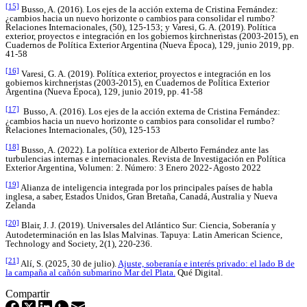
[15]
Busso, A. (2016). Los ejes de la acción externa de Cristina Fernández:
¿cambios hacia un nuevo horizonte o cambios para consolidar el rumbo?
Relaciones Internacionales, (50), 125-153; y Varesi, G. A. (2019). Política
exterior, proyectos e integración en los gobiernos kirchneristas (2003-2015), en
Cuadernos de Política Exterior Argentina (Nueva Época), 129, junio 2019, pp.
41-58
[16]
Varesi, G. A. (2019). Política exterior, proyectos e integración en los
gobiernos kirchneristas (2003-2015), en Cuadernos de Política Exterior
Argentina (Nueva Época), 129, junio 2019, pp. 41-58
[17]
Busso, A. (2016). Los ejes de la acción externa de Cristina Fernández:
¿cambios hacia un nuevo horizonte o cambios para consolidar el rumbo?
Relaciones Internacionales, (50), 125-153
[18]
Busso, A. (2022). La política exterior de Alberto Fernández ante las
turbulencias internas e internacionales. Revista de Investigación en Política
Exterior Argentina, Volumen: 2. Número: 3 Enero 2022- Agosto 2022
[19]
Alianza de inteligencia integrada por los principales países de habla
inglesa, a saber, Estados Unidos, Gran Bretaña, Canadá, Australia y Nueva
Zelanda
[20]
Blair, J. J. (2019). Universales del Atlántico Sur: Ciencia, Soberanía y
Autodeterminación en las Islas Malvinas. Tapuya: Latin American Science,
Technology and Society, 2(1), 220-236.
[21]
Alí, S. (2025, 30 de julio).
Ajuste, soberanía e interés privado: el lado B de
la campaña al cañón submarino Mar del Plata.
Qué Digital.
Compartir