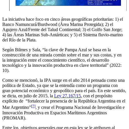
La iniciativa hace foco en cinco áreas geográficas prioritarias: 1) el
Banco Namuncurá/Burdwood (Área Marina Protegida); 2) el
Agujero Azul/Frente del Talud Continental; 3) el Golfo San Jorge;
4) las Áreas Marinas Sub-Antárticas; y 5) el Sistema fluvio-marino
del Río de la Plata.
Según Bilmes y Sala, “la clave de Pampa Azul se basa en la
construcción de una mirada común sobre el mar y sus costas, y en
la integración entre el conocimiento científico, el desarrollo
tecnológico y la innovación productiva en clave territorial” (2022:
10).
Como se mencionó, la IPA surge en el año 2014 pensada como una
política de Estado, ya que se la entendía como un programa con
gran potencial económico y geopolítico para el país. En este sentido,
se dicta, en julio de 2015, la
Ley 27.167/15
, con el propósito
explícito de “fortalecer la presencia de la República Argentina en el
[7]
Mar Argentino”
, y crear el Programa Nacional de Investigación e
Innovación Productiva en Espacios Marítimos Argentinos
(PROMAR).
Entre los objetivos generales que en esta ley se le atribuyen al